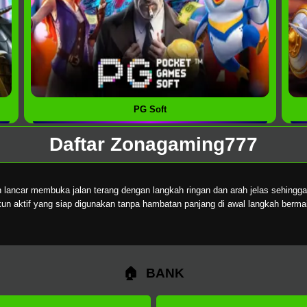
PG Soft
Daftar Zonagaming777
 lancar membuka jalan terang dengan langkah ringan dan arah jelas sehingg
un aktif yang siap digunakan tanpa hambatan panjang di awal langkah berma
BANK