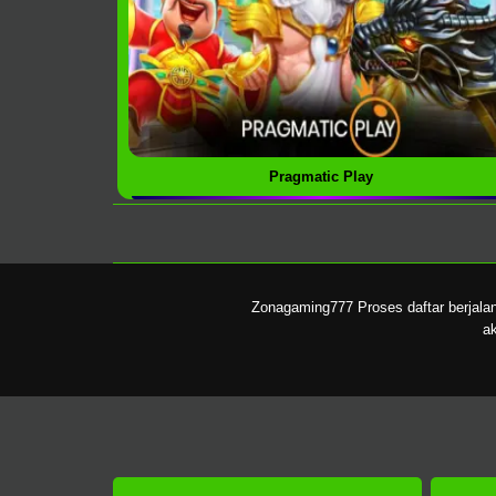
Pragmatic Play
Zonagaming777 Proses daftar berjalan
ak