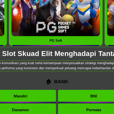
PG Soft
9 Slot Skuad Elit Menghadapi Tan
lin komunikasi yang kuat serta kemampuan menyesuaikan strategi menghadap
performa yang konsisten dan memperkuat peluang mencapai keberhasilan da
BANK
Mandiri
BNI
Danamon
Permata