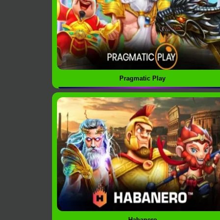
Pragmatic Play
Habanero