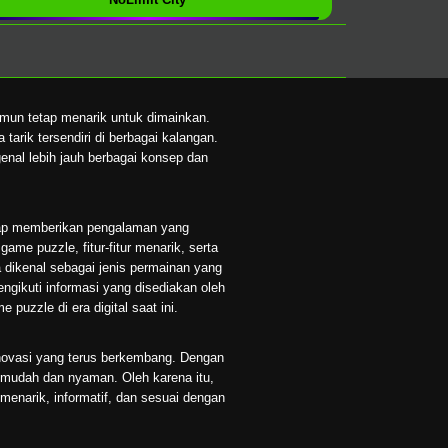
amun tetap menarik untuk dimainkan.
arik tersendiri di berbagai kalangan.
al lebih jauh berbagai konsep dan
tap memberikan pengalaman yang
e puzzle, fitur-fitur menarik, serta
 dikenal sebagai jenis permainan yang
ngikuti informasi yang disediakan oleh
uzzle di era digital saat ini.
inovasi yang terus berkembang. Dengan
h mudah dan nyaman. Oleh karena itu,
enarik, informatif, dan sesuai dengan