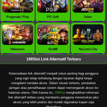
Pragmatic Play
PG Soft
Joker
Habanero
Slot88
NoLimit City
199Slot Link Alternatif Terbaru
Ketersediaan link alternatif menjadi solusi penting bagi pengguna
yang ingin tetap terhubung dengan layanan digital tanpa
mengalami kendala akses. Dalam situasi tertentu, perubahan
jaringan atau pemeliharaan sistem dapat memengaruhi akses ke
halaman utama. Oleh karena itu,
199Slot
menghadirkan informasi
link alternatif terbaru yang membantu pengguna menemukan jalur
akses yang lebih praktis dan mudah digunakan kapan saja
dibutuhkan.