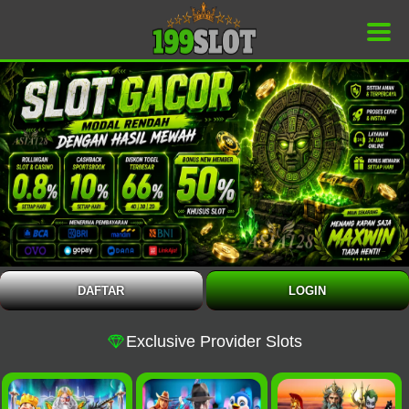
DAFTAR
LOGIN
Exclusive Provider Slots