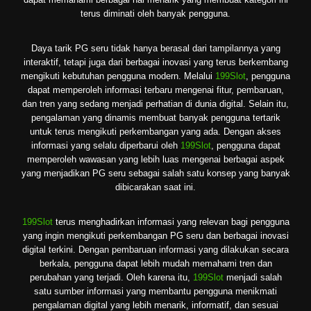
terus diminati oleh banyak pengguna.
Daya tarik PG seru tidak hanya berasal dari tampilannya yang
interaktif, tetapi juga dari berbagai inovasi yang terus berkembang
mengikuti kebutuhan pengguna modern. Melalui
199Slot
, pengguna
dapat memperoleh informasi terbaru mengenai fitur, pembaruan,
dan tren yang sedang menjadi perhatian di dunia digital. Selain itu,
pengalaman yang dinamis membuat banyak pengguna tertarik
untuk terus mengikuti perkembangan yang ada. Dengan akses
informasi yang selalu diperbarui oleh
199Slot
, pengguna dapat
memperoleh wawasan yang lebih luas mengenai berbagai aspek
yang menjadikan PG seru sebagai salah satu konsep yang banyak
dibicarakan saat ini.
199Slot
terus menghadirkan informasi yang relevan bagi pengguna
yang ingin mengikuti perkembangan PG seru dan berbagai inovasi
digital terkini. Dengan pembaruan informasi yang dilakukan secara
berkala, pengguna dapat lebih mudah memahami tren dan
perubahan yang terjadi. Oleh karena itu,
199Slot
menjadi salah
satu sumber informasi yang membantu pengguna menikmati
pengalaman digital yang lebih menarik, informatif, dan sesuai