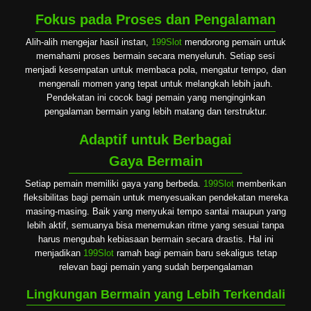
Fokus pada Proses dan Pengalaman
Alih-alih mengejar hasil instan,
199Slot
mendorong pemain untuk
memahami proses bermain secara menyeluruh. Setiap sesi
menjadi kesempatan untuk membaca pola, mengatur tempo, dan
mengenali momen yang tepat untuk melangkah lebih jauh.
Pendekatan ini cocok bagi pemain yang menginginkan
pengalaman bermain yang lebih matang dan terstruktur.
Adaptif untuk Berbagai
Gaya Bermain
Setiap pemain memiliki gaya yang berbeda.
199Slot
memberikan
fleksibilitas bagi pemain untuk menyesuaikan pendekatan mereka
masing-masing. Baik yang menyukai tempo santai maupun yang
lebih aktif, semuanya bisa menemukan ritme yang sesuai tanpa
harus mengubah kebiasaan bermain secara drastis. Hal ini
menjadikan
199Slot
ramah bagi pemain baru sekaligus tetap
relevan bagi pemain yang sudah berpengalaman
Lingkungan Bermain yang Lebih Terkendali