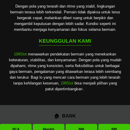
Dengan pola yang terarah dan ritme yang stabil, lingkungan
bermain terasa lebih terkendali. Pemain tidak dipaksa untuk terus
bergerak cepat, melainkan diberi ruang untuk berpikir dan
mengambil keputusan dengan lebih sadar. Kondisi seperti ini
membantu menjaga kenyamanan dan fokus selama bermain.
KEUNGGULAN KAMI
199Slot
menawarkan pendekatan bermain yang menekankan
keteraturan, stabilitas, dan kenyamanan. Dengan pola yang mudah
dipahami, ritme yang konsisten, serta fleksibilitas untuk berbagai
gaya bermain, pengalaman yang ditawarkan terasa lebih seimbang
dan terukur. Bagi lo yang mencari cara bermain yang lebih terarah
tanpa kehilangan keseruan,
199Slot
bisa menjadi pilihan yang
patut dipertimbangkan .
BANK
BCA
Mandiri
BNI
BRI