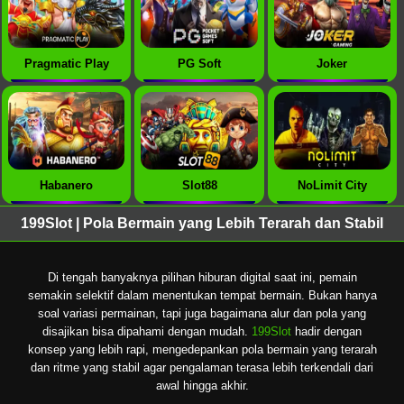
Pragmatic Play
PG Soft
Joker
Habanero
Slot88
NoLimit City
199Slot | Pola Bermain yang Lebih Terarah dan Stabil
Di tengah banyaknya pilihan hiburan digital saat ini, pemain
semakin selektif dalam menentukan tempat bermain. Bukan hanya
soal variasi permainan, tapi juga bagaimana alur dan pola yang
disajikan bisa dipahami dengan mudah.
199Slot
hadir dengan
konsep yang lebih rapi, mengedepankan pola bermain yang terarah
dan ritme yang stabil agar pengalaman terasa lebih terkendali dari
awal hingga akhir.